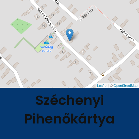
Leaflet
| ©
OpenStreetMap
Széchenyi
Pihenőkártya